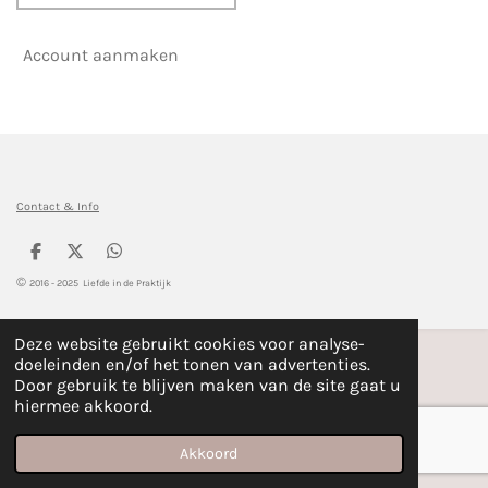
Account aanmaken
Contact & Info
D
D
D
e
e
e
©
2016 - 2025 Liefde in de Praktijk
l
e
l
e
l
e
n
n
Deze website gebruikt cookies voor analyse-
doeleinden en/of het tonen van advertenties.
Door gebruik te blijven maken van de site gaat u
hiermee akkoord.
Akkoord