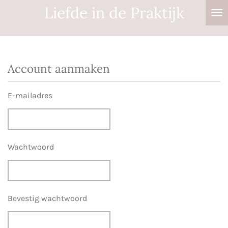
Liefde in de Praktijk
Ga
direct
naar
de
Account aanmaken
hoofdinhoud
E-mailadres
Wachtwoord
Bevestig wachtwoord